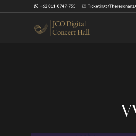
+62 811-8747-755
Ticketing@theresonanz
BOOK NOW
SIMFONI UN
V