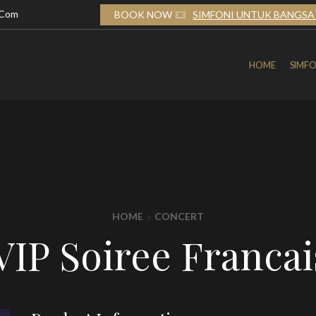
.com
TUK BANGSA 2026
BOOK NOW
SIMFONI UNTUK BANGSA 
HOME
SIMFO
HOME
CONCERT
VIP Soiree Francai