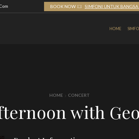
.com
TUK BANGSA 2026
BOOK NOW
SIMFONI UNTUK BANGSA 
HOME
SIMFO
HOME
CONCERT
Afternoon with Ge