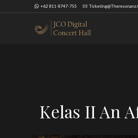
+62 811-8747-755
Ticketing@theresonanz
BOOK NOW
SIMFONI UN
Kelas II An 