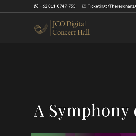
+62 811-8747-755
Ticketing@theresonanz
BOOK NOW
SIMFONI UN
A Symphony o