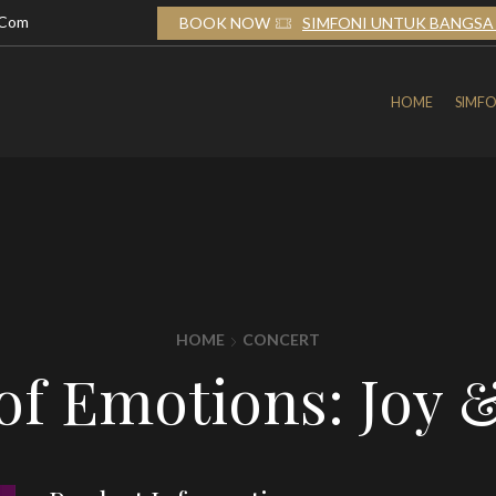
.com
TUK BANGSA 2026
BOOK NOW
SIMFONI UNTUK BANGSA 
HOME
SIMFO
HOME
CONCERT
f Emotions: Joy 