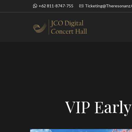
+62 811-8747-755
Ticketing@theresonanz
BOOK NOW
SIMFONI UN
VIP Earl