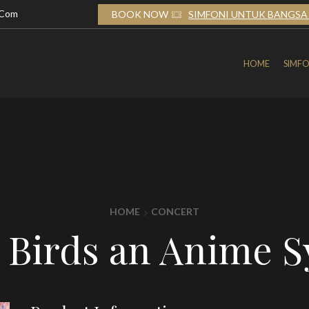
.com
TUK BANGSA 2026
BOOK NOW
SIMFONI UNTUK BANGSA 
HOME
SIMFO
HOME
CONCERT
y Birds an Anime