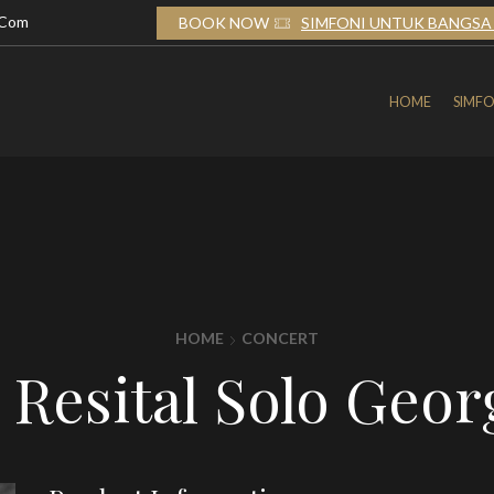
.com
TUK BANGSA 2026
BOOK NOW
SIMFONI UNTUK BANGSA 
HOME
SIMFO
HOME
CONCERT
Resital Solo Geor