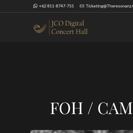
+62 811-8747-755
Ticketing@theresonanz
BOOK NOW
SIMFONI UN
FOH / CAM 